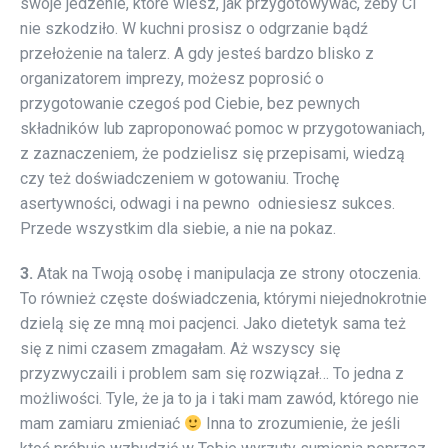
swoje jedzenie, które wiesz, jak przygotowywać, żeby Ci
nie szkodziło. W kuchni prosisz o odgrzanie bądź
przełożenie na talerz. A gdy jesteś bardzo blisko z
organizatorem imprezy, możesz poprosić o
przygotowanie czegoś pod Ciebie, bez pewnych
składników lub zaproponować pomoc w przygotowaniach,
z zaznaczeniem, że podzielisz się przepisami, wiedzą
czy też doświadczeniem w gotowaniu. Trochę
asertywności, odwagi i na pewno odniesiesz sukces.
Przede wszystkim dla siebie, a nie na pokaz.
3.
Atak na Twoją osobę i manipulacja ze strony otoczenia.
To również częste doświadczenia, którymi niejednokrotnie
dzielą się ze mną moi pacjenci. Jako dietetyk sama też
się z nimi czasem zmagałam. Aż wszyscy się
przyzwyczaili i problem sam się rozwiązał… To jedna z
możliwości. Tyle, że ja to ja i taki mam zawód, którego nie
mam zamiaru zmieniać
Inna to zrozumienie, że jeśli