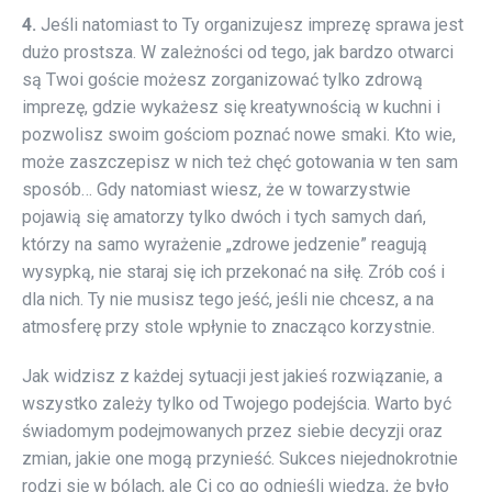
4.
Jeśli natomiast to Ty organizujesz imprezę sprawa jest
dużo prostsza. W zależności od tego, jak bardzo otwarci
są Twoi goście możesz zorganizować tylko zdrową
imprezę, gdzie wykażesz się kreatywnością w kuchni i
pozwolisz swoim gościom poznać nowe smaki. Kto wie,
może zaszczepisz w nich też chęć gotowania w ten sam
sposób… Gdy natomiast wiesz, że w towarzystwie
pojawią się amatorzy tylko dwóch i tych samych dań,
którzy na samo wyrażenie „zdrowe jedzenie” reagują
wysypką, nie staraj się ich przekonać na siłę. Zrób coś i
dla nich. Ty nie musisz tego jeść, jeśli nie chcesz, a na
atmosferę przy stole wpłynie to znacząco korzystnie.
Jak widzisz z każdej sytuacji jest jakieś rozwiązanie, a
wszystko zależy tylko od Twojego podejścia. Warto być
świadomym podejmowanych przez siebie decyzji oraz
zmian, jakie one mogą przynieść. Sukces niejednokrotnie
rodzi się w bólach, ale Ci co go odnieśli wiedzą, że było