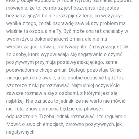
ktoś próbuje wzbudzić w Tobie wyrzuty sumienia poprzez
mówienie, że to, co robisz jest bezsensu i że jesteś
beznadziejny/a, bo nie jesz/pijesz tego, co wszyscy-
wynika z tego, że tak naprawdę największy problem ma
właśnie ta osoba, a nie Ty. Być może ona też chciałaby w
swoim życiu dokonać jakichś zmian, ale nie ma
wystarczającej odwagi, motywacji itp. Zazwyczaj jest tak,
że osoby, które wypowiadają się negatywnie o czymś
pozytywnym przyjmują postawę atakującego, same
podświadomie chcąc zmian. Dlatego pozostaje Ci nic
innego, jak robić swoje, a tej osobie odpuścić bądź też
szczerze z nią porozmawiać. Najtrudniej oczywiście
zawsze rozmawia się z osobami, z którymi jest się
najbliżej. Nie oznacza to jednak, że nie warto nie mówić
nic. Tutaj znów pomocna będzie cierpliwość i
odpuszczenie. Trzeba jednak rozmawiać. I to regularnie.
Mówić o swoich emocjach, zarówno pozytywnych, jak i
negatywnych.