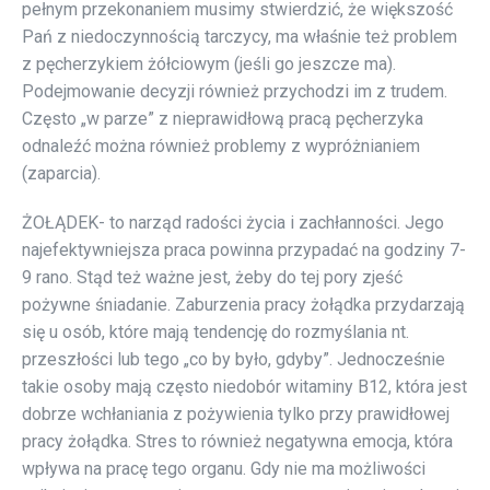
pełnym przekonaniem musimy stwierdzić, że większość
Pań z niedoczynnością tarczycy, ma właśnie też problem
z pęcherzykiem żółciowym (jeśli go jeszcze ma).
Podejmowanie decyzji również przychodzi im z trudem.
Często „w parze” z nieprawidłową pracą pęcherzyka
odnaleźć można również problemy z wypróżnianiem
(zaparcia).
ŻOŁĄDEK- to narząd radości życia i zachłanności. Jego
najefektywniejsza praca powinna przypadać na godziny 7-
9 rano. Stąd też ważne jest, żeby do tej pory zjeść
pożywne śniadanie. Zaburzenia pracy żołądka przydarzają
się u osób, które mają tendencję do rozmyślania nt.
przeszłości lub tego „co by było, gdyby”. Jednocześnie
takie osoby mają często niedobór witaminy B12, która jest
dobrze wchłaniania z pożywienia tylko przy prawidłowej
pracy żołądka. Stres to również negatywna emocja, która
wpływa na pracę tego organu. Gdy nie ma możliwości