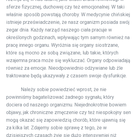
sferze fizycznej, duchowej czy też emocjonalnej. W taki
właśnie sposób powstają choroby. W medycynie chińskiej
istnieje przeświadczenie, że nasz organizm posiada swój
zegar dnia. Każdy narząd naszego ciała pracuje w
określonych godzinach, wpływając tym samym również na
pracę innego organu. Wyróżnia się organy siostrzane,
które są mocno ze sobą związane, lub takie, których
wzajemna praca może się wykluczać. Organy odpowiadają
również za emocje. Nieodpowiednio odżywiane lub źle
traktowane będą ukazywały z czasem swoje dysfunkcje.
Należy sobie powiedzieć wprost, że nie
powinniśmy bagatelizować żadnego sygnału, który
dociera od naszego organizmu. Niejednokrotnie bowiem
objawy, jak chroniczne zmęczenie czy też niespokojny sen
mogą okazać się zapowiedzią chorób, które ujawnią się
za kilka lat. Zdajemy sobie sprawę z tego, że w
dzisiejszych czasach żyje się dużo intensywniej niż