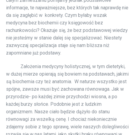
całym zamieszaniu pomijamy jednak podstawowe
informacje, te najważniejsze, bez których tak naprawdę nie
da się zagłębić w konkrety. Czym byłaby wszak
medycyna bez biochemii czy księgowość bez
rachunkowości? Okazuje się, że bez podstawowej wiedzy
nie jesteśmy w stanie dalej się specjalizować. Niestety
zazwyczaj specjalizacja staje się nam bliższa niż
zapomniane już podstawy.
Założenia medycyny holistycznej, w tym dietetyki,
w dużej mierze opierają się bowiem na podstawach, jakimi
są biochemia czy też anatomia. W naturze wszystko jest
spójne, zawsze musi być zachowana równowaga. Jak w
przyrodzie- po każdej zimie przychodzi wiosna, a po
każdej burzy słońce. Podobnie jest z ludzkim
organizmem. Nasze ciało będzie dążyło do stanu
równowagi za wszelką cenę. I chociaż niekoniecznie
zdajemy sobie z tego sprawę, wiele naszych dolegliwości
rozwija się w nas latami, jako skutki braku równowagi w