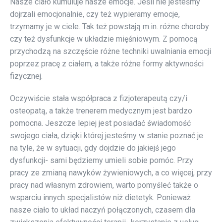
Nasze ciało kumuluje nasze emocje. Jeśli nie jesteśmy
dojrzali emocjonalnie, czy też wypieramy emocje,
trzymamy je w ciele. Tak też powstają m.in. różne choroby
czy też dysfunkcje w układzie mięśniowym. Z pomocą
przychodzą na szczęście różne techniki uwalniania emocji
poprzez pracę z ciałem, a także różne formy aktywności
fizycznej.
Oczywiście stała współpraca z fizjoterapeutą czy/i
osteopatą, a także trenerem medycznym jest bardzo
pomocna. Jeszcze lepiej jest posiadać świadomość
swojego ciała, dzięki której jesteśmy w stanie poznać je
na tyle, że w sytuacji, gdy dojdzie do jakiejś jego
dysfunkcji- sami będziemy umieli sobie pomóc. Przy
pracy ze zmianą nawyków żywieniowych, a co więcej, przy
pracy nad własnym zdrowiem, warto pomyśleć także o
wsparciu innych specjalistów niż dietetyk. Ponieważ
nasze ciało to układ naczyń połączonych, czasem dla