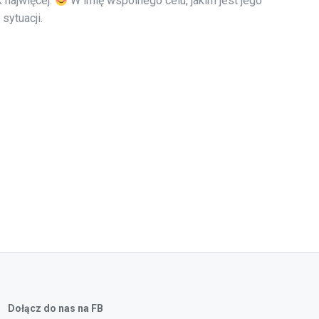
k najwięcej.
W imię wspólnego celu, jakim jest jego
sytuacji.
Dołącz do nas na FB