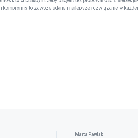
ntowi, to chciałabym, żeby pacjent też próbował dać z siebie, ja
 kompromis to zawsze udane i najlepsze rozwiązanie w każdej 
Marta Pawlak