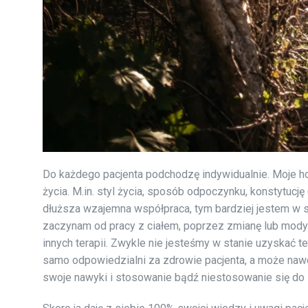
Do każdego pacjenta podchodzę indywidualnie. Moje hol
życia. M.in. styl życia, sposób odpoczynku, konstytucj
dłuższa wzajemna współpraca, tym bardziej jestem w st
zaczynam od pracy z ciałem, poprzez zmianę lub mod
innych terapii. Zwykle nie jesteśmy w stanie uzyskać t
samo odpowiedzialni za zdrowie pacjenta, a może naw
swoje nawyki i stosowanie bądź niestosowanie się do 