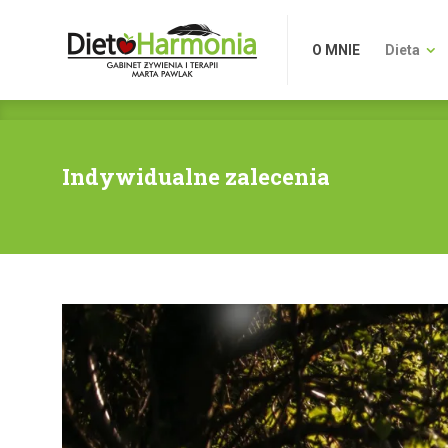
O MNIE
Dieta
O MNIE
Dieta
Indywidualne zalecenia