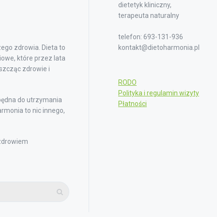
dietetyk kliniczny,
terapeuta naturalny
telefon: 693-131-936
ego zdrowia. Dieta to
kontakt@dietoharmonia.pl
owe, które przez lata
iszcząc zdrowie i
RODO
Polityka i regulamin wizyty
będna do utrzymania
Płatności
rmonia to nic innego,
 zdrowiem