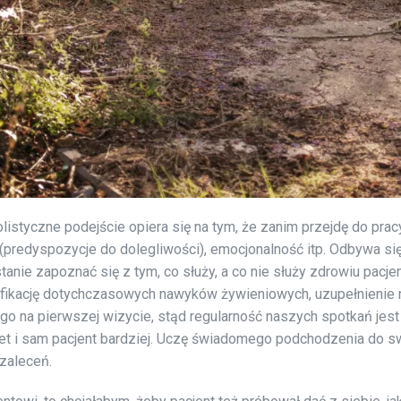
istyczne podejście opiera się na tym, że zanim przejdę do pra
ę (predyspozycje do dolegliwości), emocjonalność itp. Odbywa się
anie zapoznać się z tym, co służy, a co nie służy zdrowiu pacj
yfikację dotychczasowych nawyków żywieniowych, uzupełnienie
ego na pierwszej wizycie, stąd regularność naszych spotkań jest
et i sam pacjent bardziej. Uczę świadomego podchodzenia do sw
zaleceń.