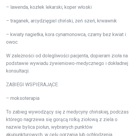
– lawenda, kozłek lekarski, koper włoski
– traganek, arcydzięgiel chiński, żeń szeń, krwawnik
– kwiaty nagietka, kora cynamonowca, czarny bez kwiat i
owoc
W zależności od dolegliwości pacjenta, dopieram zioła na
podstawie wywiadu żywieniowo-medycznego i dokładnej
konsultacji.
ZABIEGI WSPIERAJĄCE:
– moksoterapia
To zabieg wywodzący się z medycyny chińskiej, podczas
którego nagrzewa się gorącą rolką ziołową z ziela o
nazwie bylica piołun, wybranych punktów
akupunkturowych, w celu ogrzania lub ochłodzenia