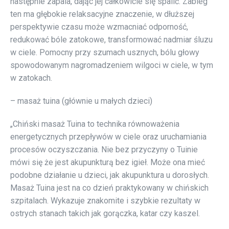
następnie zapala, dając jej całkowicie się spalić. Zabieg
ten ma głębokie relaksacyjne znaczenie, w dłuższej
perspektywie czasu może wzmacniać odporność,
redukować bóle zatokowe, transformować nadmiar śluzu
w ciele. Pomocny przy szumach usznych, bólu głowy
spowodowanym nagromadzeniem wilgoci w ciele, w tym
w zatokach.
– masaż tuina (głównie u małych dzieci)
„Chiński masaż Tuina to technika równoważenia
energetycznych przepływów w ciele oraz uruchamiania
procesów oczyszczania. Nie bez przyczyny o Tuinie
mówi się że jest akupunkturą bez igieł. Może ona mieć
podobne działanie u dzieci, jak akupunktura u dorosłych.
Masaż Tuina jest na co dzień praktykowany w chińskich
szpitalach. Wykazuje znakomite i szybkie rezultaty w
ostrych stanach takich jak gorączka, katar czy kaszel.