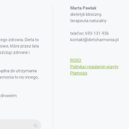
Marta Pawlak
dietetyk kliniczny,
terapeuta naturalny
telefon: 693-131-936
ego zdrowia. Dieta to
kontakt@dietoharmonia.pl
owe, które przez lata
iszcząc zdrowie i
RODO
Polityka i regulamin wizyty
będna do utrzymania
Płatności
rmonia to nic innego,
 zdrowiem