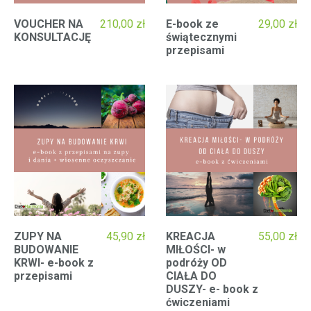
VOUCHER NA
210,00
zł
E-book ze
29,00
zł
KONSULTACJĘ
świątecznymi
przepisami
ZUPY NA
45,90
zł
KREACJA
55,00
zł
BUDOWANIE
MIŁOŚCI- w
KRWI- e-book z
podróży OD
przepisami
CIAŁA DO
DUSZY- e- book z
ćwiczeniami