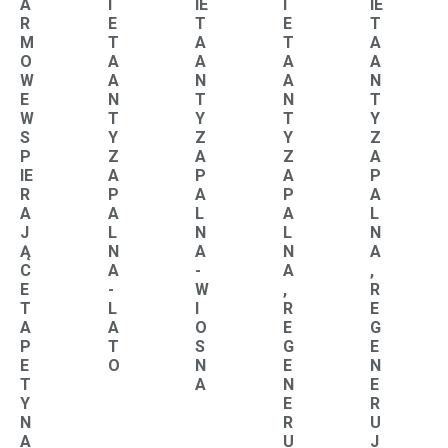
A
I
IE
I
IE
R
E
T
E
T
M
T
A
T
A
O
A
A
A
A
W
A
N
A
N
E
N
T
N
T
W
T
Y
T
Y
S
Y
Z
Y
Z
P
Z
A
Z
A
IE
A
P
A
P
R
P
A
P
A
A
A
L
A
L
J
L
N
L
N
Ą
N
A
N
A
C
A
-
A
,
E
-
W
,
R
T
L
I
R
E
A
A
O
E
G
P
T
S
G
E
E
O
N
E
N
T
A
N
E
Y
E
R
N
R
U
A
U
J