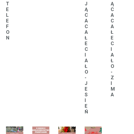
T
J
Ą
E
Ą
C
L
C
A
E
A
C
F
C
A
O
A
Ł
N
Ł
E
E
C
C
I
I
A
A
Ł
Ł
O
O
-
-
Z
J
I
E
M
S
A
I
E
Ń