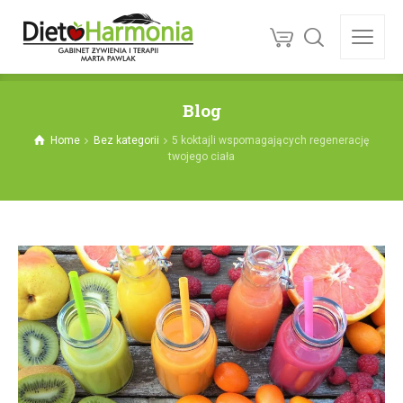
Blog
Home
Bez kategorii
5 koktajli wspomagających regenerację
twojego ciała