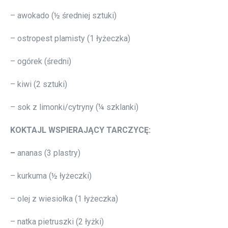
– awokado (½ średniej sztuki)
– ostropest plamisty (1 łyżeczka)
– ogórek (średni)
– kiwi (2 sztuki)
– sok z limonki/cytryny (¼ szklanki)
KOKTAJL WSPIERAJĄCY TARCZYCĘ:
–
ananas (3 plastry)
– kurkuma (½ łyżeczki)
– olej z wiesiołka (1 łyżeczka)
– natka pietruszki (2 łyżki)