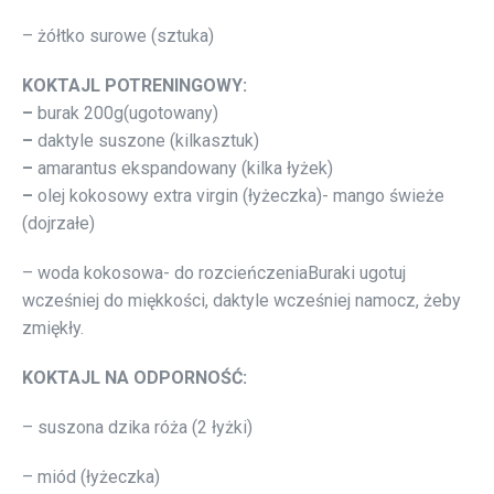
– żółtko surowe (sztuka)
KOKTAJL POTRENINGOWY:
–
burak 200g(ugotowany)
–
daktyle suszone (kilkasztuk)
–
amarantus ekspandowany (kilka łyżek)
–
olej kokosowy extra virgin (łyżeczka)- mango świeże
(dojrzałe)
– woda kokosowa- do rozcieńczeniaBuraki ugotuj
wcześniej do miękkości, daktyle wcześniej namocz, żeby
zmiękły.
KOKTAJL NA ODPORNOŚĆ:
– suszona dzika róża (2 łyżki)
– miód (łyżeczka)