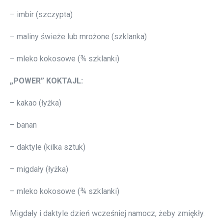
– imbir (szczypta)
– maliny świeże lub mrożone (szklanka)
– mleko kokosowe (¾ szklanki)
„POWER” KOKTAJL:
–
kakao (łyżka)
– banan
– daktyle (kilka sztuk)
– migdały (łyżka)
– mleko kokosowe (¾ szklanki)
Migdały i daktyle dzień wcześniej namocz, żeby zmiękły.