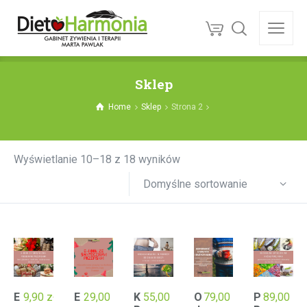
Sklep
Home
Sklep
Strona 2
Wyświetlanie 10–18 z 18 wyników
Domyślne sortowanie
E
9,90
zł
E
29,00
zł
K
55,00
zł
O
79,00
zł
P
89,00
zł