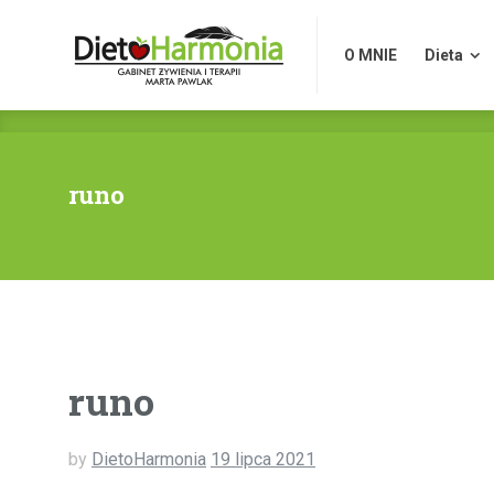
O MNIE
Dieta
O MNIE
Dieta
runo
runo
by
DietoHarmonia
19 lipca 2021