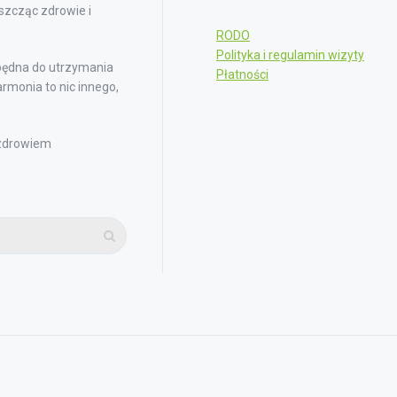
iszcząc zdrowie i
RODO
Polityka i regulamin wizyty
będna do utrzymania
Płatności
rmonia to nic innego,
 zdrowiem