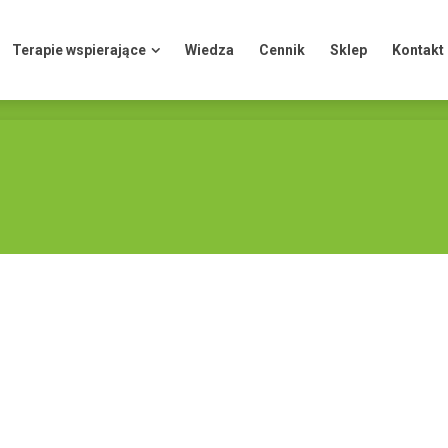
Terapie wspierające
Wiedza
Cennik
Sklep
Kontakt
Terapie wspierające
Wiedza
Cennik
Sklep
Kontakt