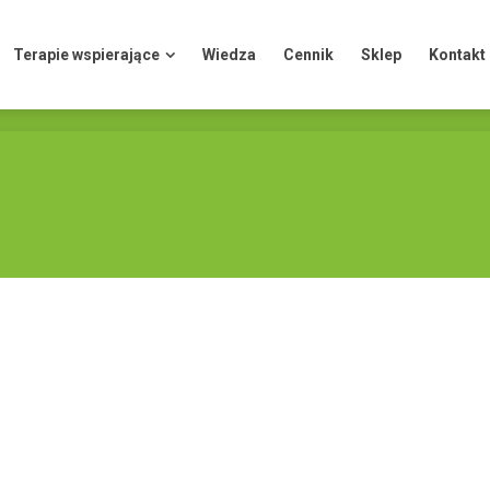
Terapie wspierające
Wiedza
Cennik
Sklep
Kontakt
Terapie wspierające
Wiedza
Cennik
Sklep
Kontakt