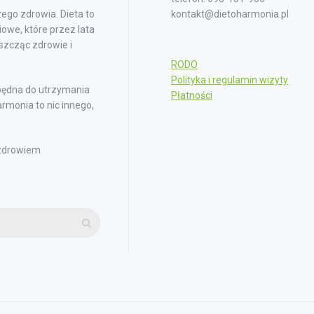
ego zdrowia. Dieta to
kontakt@dietoharmonia.pl
owe, które przez lata
iszcząc zdrowie i
RODO
Polityka i regulamin wizyty
będna do utrzymania
Płatności
rmonia to nic innego,
 zdrowiem