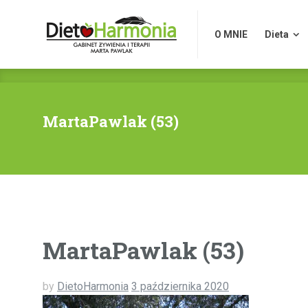
O MNIE
Dieta
O MNIE
Dieta
MartaPawlak (53)
MartaPawlak (53)
by
DietoHarmonia
3 października 2020