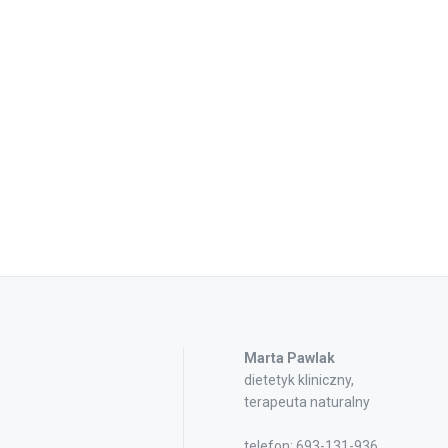
Marta Pawlak
dietetyk kliniczny,
terapeuta naturalny
telefon: 693-131-936