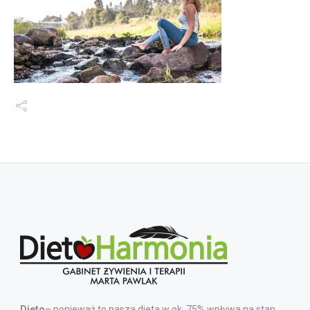
Dieto
– ponieważ to nasza dieta w ok. 75% wpływa na stan