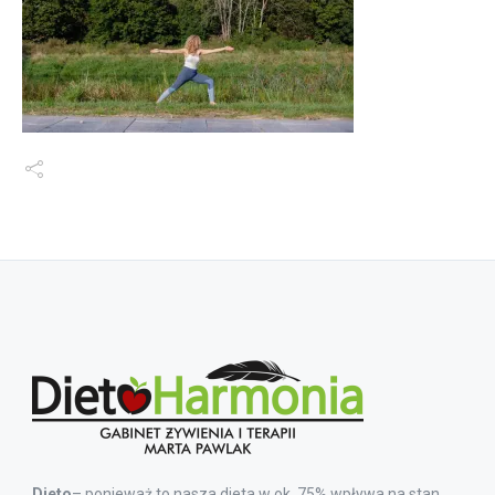
Dieto
– ponieważ to nasza dieta w ok. 75% wpływa na stan