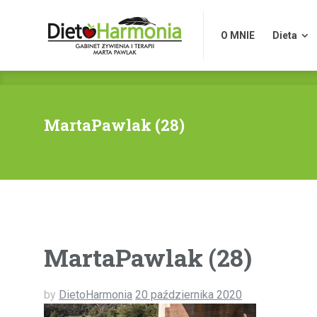
O MNIE
Dieta
O MNIE
Dieta
MartaPawlak (28)
MartaPawlak (28)
by
DietoHarmonia
20 października 2020