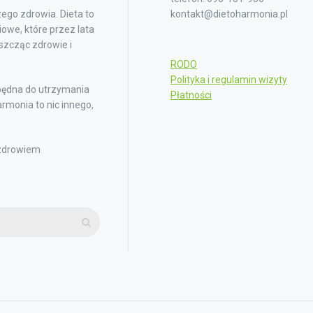
ego zdrowia. Dieta to
kontakt@dietoharmonia.pl
owe, które przez lata
iszcząc zdrowie i
RODO
Polityka i regulamin wizyty
będna do utrzymania
Płatności
rmonia to nic innego,
 zdrowiem