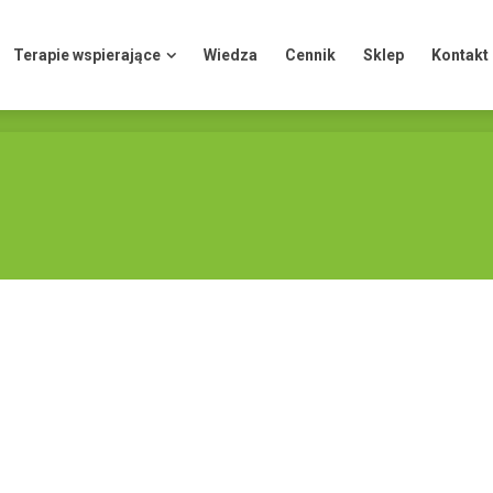
Terapie wspierające
Wiedza
Cennik
Sklep
Kontakt
Terapie wspierające
Wiedza
Cennik
Sklep
Kontakt