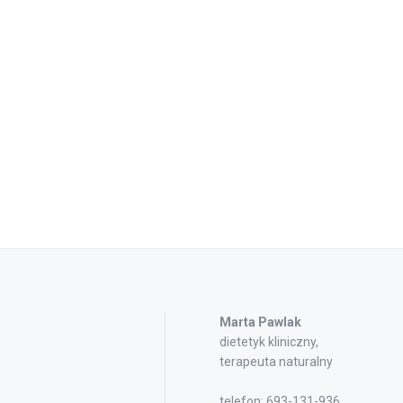
Marta Pawlak
dietetyk kliniczny,
terapeuta naturalny
telefon: 693-131-936