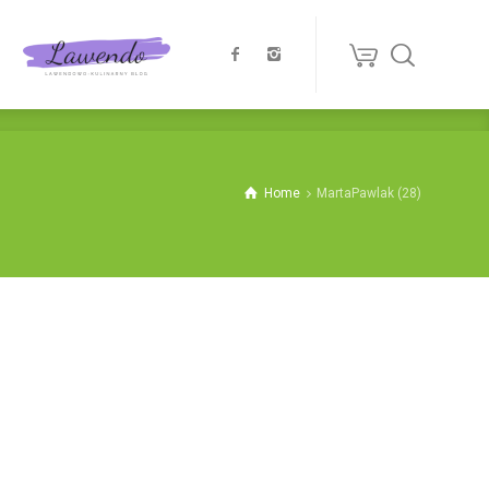
Home
MartaPawlak (28)