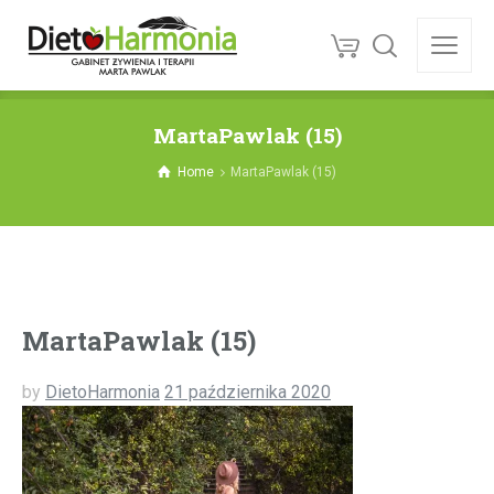
MartaPawlak (15)
Home
MartaPawlak (15)
MartaPawlak (15)
by
DietoHarmonia
21 października 2020