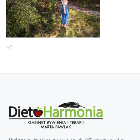
Dieto
– ponieważ to nasza dieta w ok. 75% wpływa na stan